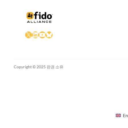
X
LinkedIn
YouTube
Bluesky
Copyright © 2025 판권 소유
En