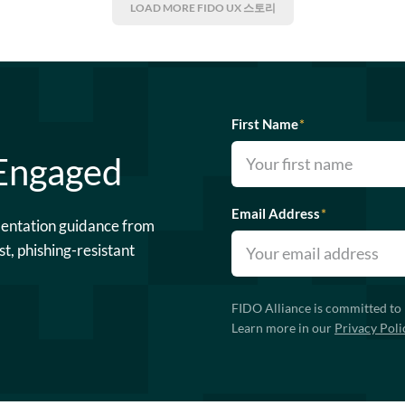
LOAD MORE
FIDO UX 스토리
First Name
*
 Engaged
Email Address
*
mentation guidance from
st, phishing-resistant
FIDO Alliance is committed to 
Learn more in our
Privacy Poli