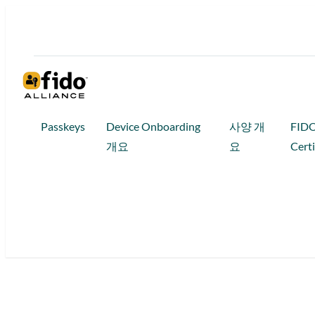
콘
텐
츠
로
바
로
Passkeys
Device Onboarding
사양 개
FID
가
개요
요
Certi
기