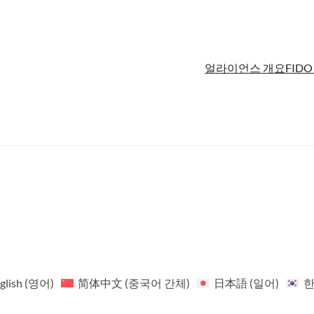
얼라이언스 개요
FIDO
glish
(
영어
)
简体中文
(
중국어 간체
)
日本語
(
일어
)