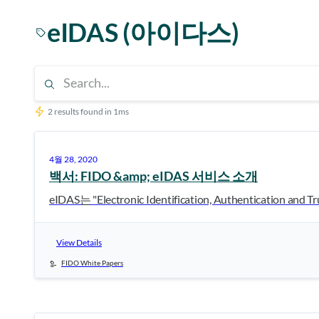
eIDAS (아이다스)
2 results found in 1ms
4월 28, 2020
백서: FIDO &amp; eIDAS 서비스 소개
eIDAS는 "Electronic Identification, Authentication and T
View Details
FIDO White Papers