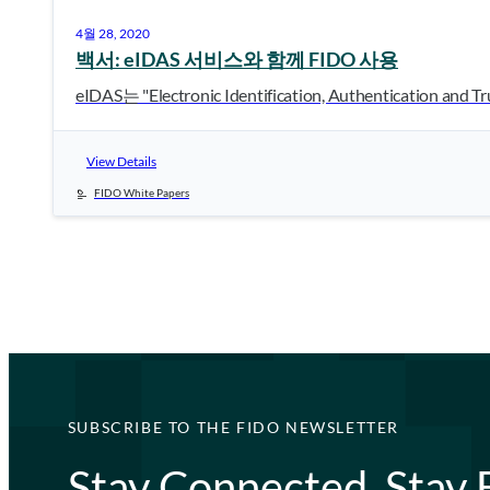
4월 28, 2020
백서: eIDAS 서비스와 함께 FIDO 사용
eIDAS는 "Electronic Identification, Authentication and T
View Details
FIDO White Papers
SUBSCRIBE TO THE FIDO NEWSLETTER
Stay Connected, Stay