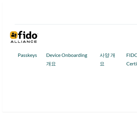
콘
텐
츠
로
바
로
Passkeys
Device Onboarding
사양 개
FID
가
개요
요
Certi
기