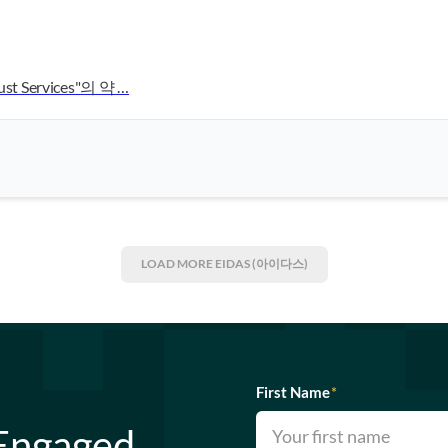
rust Services"의 약 …
LOAD MORE
EIDAS (아이다스)
First Name
*
 Engaged