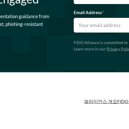
Email Address
*
mentation guidance from
st, phishing-resistant
FIDO Alliance is committed to 
Learn more in our
Privacy Poli
얼라이언스 개요
FIDO