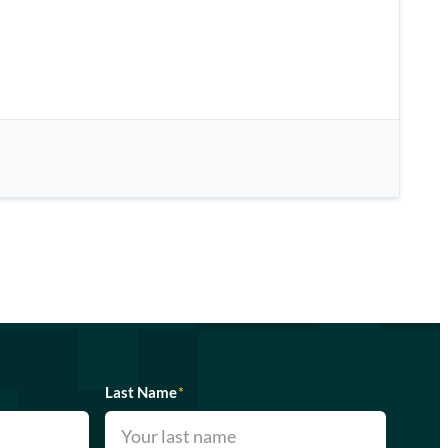
Last Name
*