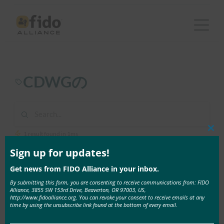
内
容
を
ス
キ
CDWGの
ッ
プ
1 result found in 1ms
Clos
this
mod
Sign up for updates!
6月 4, 2020
Get news from FIDO Alliance in your inbox.
ホワイトペーパー:FIDO対応コンシューマーアカウ
By submitting this form, you are consenting to receive communications from: FIDO
ントのアカウント復旧ニーズを減らすための複数の
Alliance, 3855 SW 153rd Drive, Beaverton, OR 97003, US,
認証システム
http://www.fidoalliance.org. You can revoke your consent to receive emails at any
time by using the unsubscribe link found at the bottom of every email.
サービスがFIDO認証を導 …