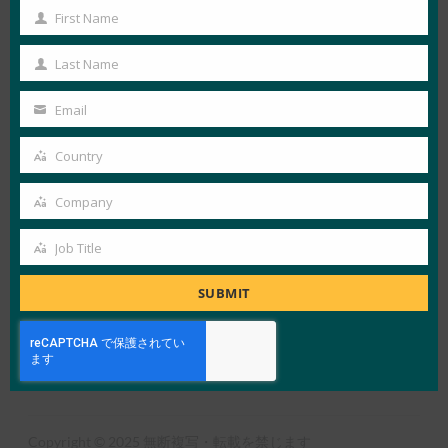
First Name
First
View Details
Name
Last Name
FIDO White Papers
Last
Name
Email
Your
email
LOAD MORE
CDWGの
Country
Country
Company
Company
Job Title
Job
Title
X
LinkedIn
YouTube
Bluesky
SUBMIT
アライアンスの概要
FIDOとは
ニュースレター登録
利用規約
プライバシーポリシー
プレスセンター
Copyright © 2025 無断複写・転載を禁じます