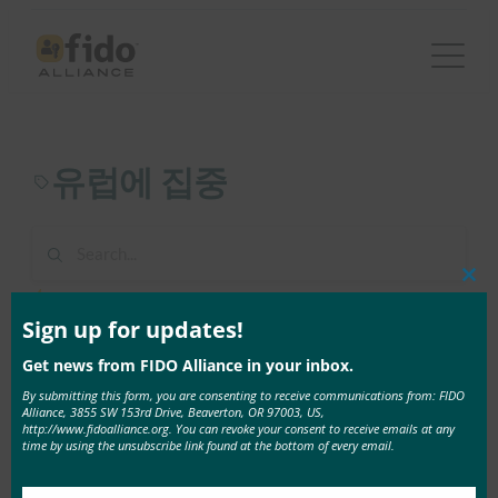
콘
텐
츠
로
바
유럽에 집중
로
가
기
Clos
1 result found in 1ms
this
mod
Sign up for updates!
Get news from FIDO Alliance in your inbox.
6월 8, 2021
FIDO Alliance 두 번째 2021 Authenticate Virtual
By submitting this form, you are consenting to receive communications from: FIDO
Alliance, 3855 SW 153rd Drive, Beaverton, OR 97003, US,
Summit 연사 발표: "유럽에 집중"
http://www.fidoalliance.org. You can revoke your consent to receive emails at any
time by using the unsubscribe link found at the bottom of every email.
6월 17일 행사에는 Amazon, Consult …