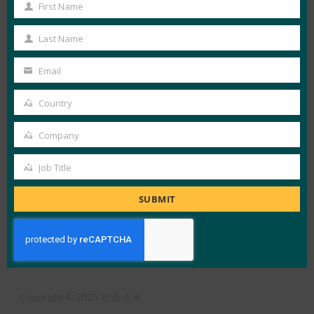
First Name
View Details
First
Name
FIDO News Center
Last Name
Last
Name
Email
Your
LOAD MORE
유럽에 집중
email
Country
Country
Company
Company
Job Title
Job
X
LinkedIn
YouTube
Bluesky
Title
SUBMIT
얼라이언스 개요
FIDO란?
뉴스레터 신청
이용 약관
개인정보 보호정책
프레스 센터
Copyright © 2025 판권 소유