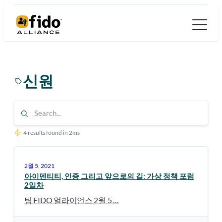
콘
텐
츠
로
바
신원
로
가
기
4 results found in 2ms
2월 5, 2021
아이덴티티, 인증 그리고 앞으로의 길: 가상 정책 포럼
2일차
팀 FIDO 얼라이언스 2월 5 …