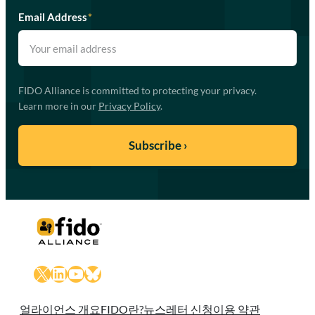
Email Address
*
FIDO Alliance is committed to protecting your privacy.
Learn more in our
Privacy Policy
.
X
LinkedIn
YouTube
Bluesky
얼라이언스 개요
FIDO란?
뉴스레터 신청
이용 약관