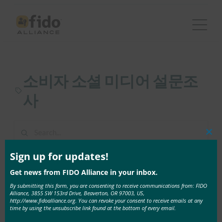
콘
텐
츠
로
바
소비자 소셜 미디어 설문조
로
가
사
기
Clos
this
1 result found in 1ms
mod
Sign up for updates!
Get news from FIDO Alliance in your inbox.
4월 9, 2021
By submitting this form, you are consenting to receive communications from: FIDO
Alliance, 3855 SW 153rd Drive, Beaverton, OR 97003, US,
Global Security Mag: FIDO Alliance Consumer 소셜
http://www.fidoalliance.org. You can revoke your consent to receive emails at any
미디어 설문조사
time by using the unsubscribe link found at the bottom of every email.
소셜 미디어 사용자의 45 …