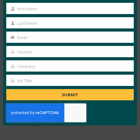
First Name
First
View Details
Name
Last Name
Last
FIDO in the News
Name
Email
Your
email
Country
LOAD MORE
소비자 소셜 미디어 설문조사
Country
Company
Company
Job Title
Job
Title
SUBMIT
X
LinkedIn
YouTube
Bluesky
얼라이언스 개요
FIDO란?
뉴스레터 신청
이용 약관
개인정보 보호정책
프레스 센터