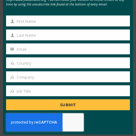
전 세계 수백만 명의 구매 …
time by using the unsubscribe link found at the bottom of every email.
First Name
View Details
First
FIDO Case Studies
Name
Last Name
Last
Name
Email
Your
email
Country
2월 23, 2021
Country
체다: 암호 없는 미래를 위한 사례 만들기
Company
팬데믹이 장기화되는 동 …
Company
Job Title
Job
View Details
Title
SUBMIT
FIDO in the News