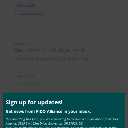
View Details
FIDO Case Studies
5월 20, 2022
캠브리지 주택 당국의 FIDO로 가는 길
도전: Authenticate 2021 행사에서 캠브 …
View Details
FIDO Case Studies
Clos
this
mod
Sign up for updates!
Get news from FIDO Alliance in your inbox.
3월 3, 2021
By submitting this form, you are consenting to receive communications from: FIDO
FIDO를 통한 암호 없는 eBay의 여정
Alliance, 3855 SW 153rd Drive, Beaverton, OR 97003, US,
http://www.fidoalliance.org. You can revoke your consent to receive emails at any