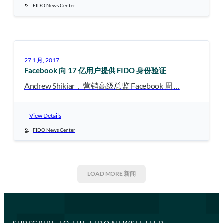
FIDO News Center
27 1 月, 2017
Facebook 向 17 亿用户提供 FIDO 身份验证
Andrew Shikiar，营销高级总监 Facebook 周 …
View Details
FIDO News Center
LOAD MORE
新闻
SUBSCRIBE TO THE FIDO NEWSLETTER