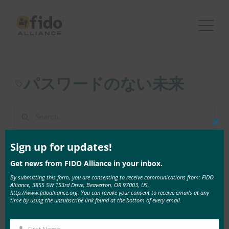
内
容
を
ス
キ
パスワードのない未来
ッ
プ
Clos
this
1 result found in 1ms
mod
Sign up for updates!
Get news from FIDO Alliance in your inbox.
2月 23, 2021
By submitting this form, you are consenting to receive communications from: FIDO
チェダー:パスワードのない未来を主張する
Alliance, 3855 SW 153rd Drive, Beaverton, OR 97003, US,
http://www.fidoalliance.org. You can revoke your consent to receive emails at any
パンデミックが長引く …
time by using the unsubscribe link found at the bottom of every email.
First Name
View Details