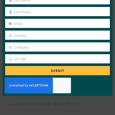
First
FIDO in the News
Name
Last Name
Last
Name
Email
Your
LOAD MORE
パスワードのない未来
email
Country
Country
Company
Company
Job Title
Job
X
LinkedIn
YouTube
Bluesky
Title
SUBMIT
アライアンスの概要
FIDOとは
ニュースレター登録
利用規約
プライバシーポリシー
プレスセンター
Copyright © 2025 無断複写・転載を禁じます