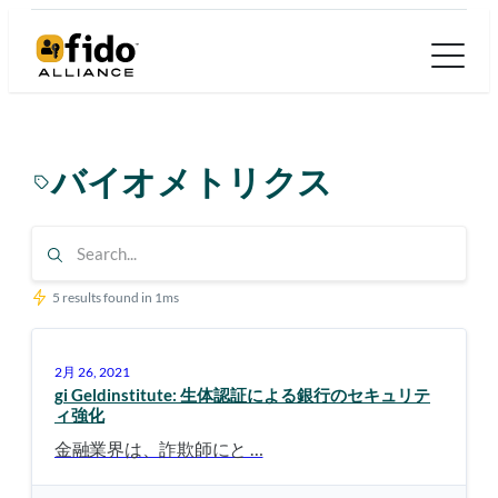
内
容
を
ス
キ
バイオメトリクス
ッ
プ
5 results found in 1ms
2月 26, 2021
gi Geldinstitute: 生体認証による銀行のセキュリテ
ィ強化
金融業界は、詐欺師にと …