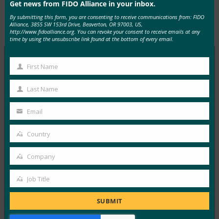
Get news from FIDO Alliance in your inbox.
By submitting this form, you are consenting to receive communications from: FIDO
Alliance, 3855 SW 153rd Drive, Beaverton, OR 97003, US,
Type:
FIDO in the News
http://www.fidoalliance.org. You can revoke your consent to receive emails at any
time by using the unsubscribe link found at the bottom of every email.
First Name
First
MORE
FIDO IN THE NEWS
Name
Last Name
Last
TechGenyz: パスワードのない未来: 生体認証とパス
Name
Email
キーが真のセキュリティを解き放つ方法
Your
FIDO in the News
email
Country
9月 26, 2025
Country
生体認証は利便性を提供しますが…
Company
Company
Read More →
Job Title
Job
フォーブス:iPhoneの新しいカメラ?何と。iPhone
Title
SUBMIT
の新しい財布?涼しい。