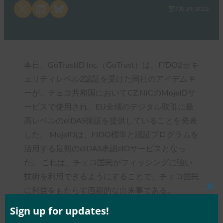
Share on X
Share on LinkedIn
Share on Bluesky
7月 29, 2022
本日、GoTrustID Inc.（GoTrust）は、FIDO2セキ
ュリティレベル2認証を受けた同社のアイデムキ
ーが、チェコ共和国においてCZ.NICのMojeIDサ
ービスで使用され、EU全域のデジタル取引に最
高レベルのeIDAS保証を提供していることを発表
した。 MojeIDは、FIDO標準と認証プログラムを
活用する最初のeIDAS承認eIDサービスとなっ
た。 これは、チェコ国民がフィッシングに強い
技術を利用できるようにすることで、チェコ国民
に利益をもたらす画期的な出来事である。
Clos
this
mod
Sign up for updates!