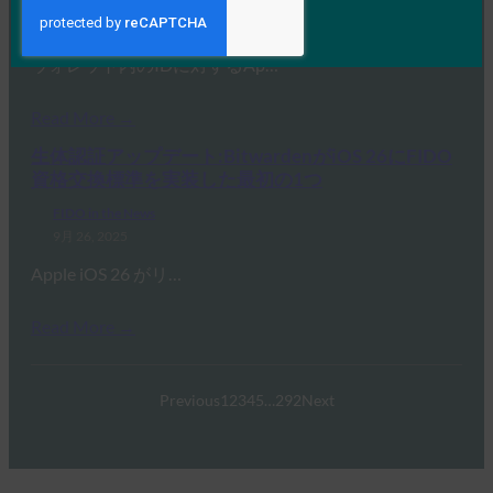
FIDO in the News
9月 26, 2025
ウォレット内のIDに対するAp…
Read More →
生体認証アップデート:BitwardenがiOS 26にFIDO
資格交換標準を実装した最初の1つ
FIDO in the News
9月 26, 2025
Apple iOS 26 がリ…
Read More →
Previous
1
2
3
4
5
…
292
Next