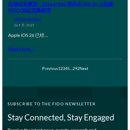
生物识别更新：Bitwarden 率先在 iOS 26 上实施
FIDO 凭证交换标准
FIDO in the News
26 9 月, 2025
Apple iOS 26 已经…
Read More →
Previous
1
2
3
4
5
…
292
Next
SUBSCRIBE TO THE FIDO NEWSLETTER
Stay Connected, Stay Engaged
Receive the latest news, events, research and