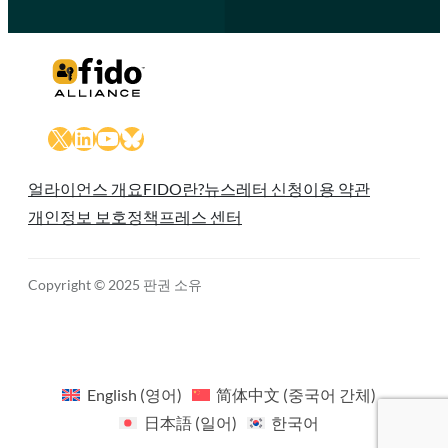
X
LinkedIn
YouTube
Bluesky
얼라이언스 개요
FIDO란?
뉴스레터 신청
이용 약관
개인정보 보호정책
프레스 센터
Copyright © 2025 판권 소유
English
(
영어
)
简体中文
(
중국어 간체
)
日本語
(
일어
)
한국어