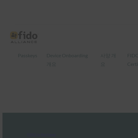
Passkeys
Device Onboarding
사양 개
FID
개요
요
Certi
FIDO in the News