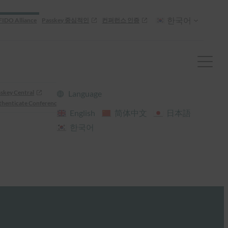
한국어
FIDO Alliance
Passkey 중심적인
컨퍼런스 인증
skey Central
Language
henticate Conference
English
简体中文
日本語
한국어