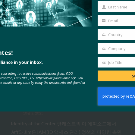
Name
Last Name
Last
Name
Email
Your
email
Country
Country
Company
ates!
MORE
FIDO IN THE NEWS
Company
liance in your inbox.
Job Title
Job
e consenting to receive communications from: FIDO
Title
IDAC 팟캐스트: FIDO 얼라이언스
S
Beaverton, OR 97003, US, http://www.fidoalliance.org. You
ve emails at any time by using the unsubscribe link found at
의 니샨트 카우시크와 함께하는 패
스키 피싱 진행
FIDO in the News
10월 2, 2025
Identity at the Center 팟캐스트의 이 에피소드에서
Jeff와 Jim은 IAM(ID 액세스 관리) 정책의 다양한 측면