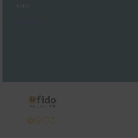
용하는…
Read More →
X
LinkedIn
YouTube
Bluesky