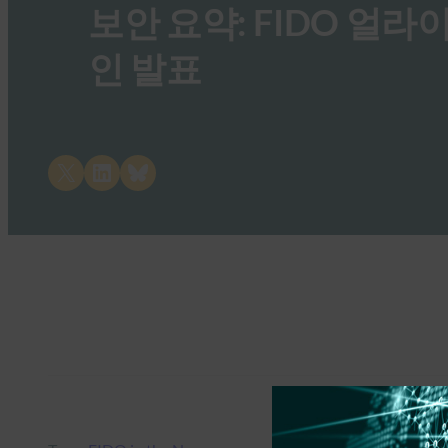
보안 요약: FIDO 얼
인 발표
Share on X
Share on LinkedIn
Share on Bluesky