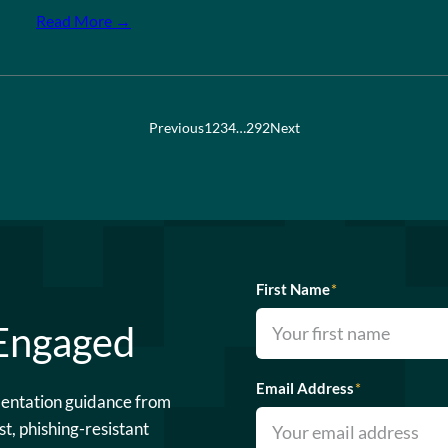
Read More →
Previous
1
2
3
4
…
292
Next
First Name
*
 Engaged
Email Address
*
mentation guidance from
st, phishing-resistant