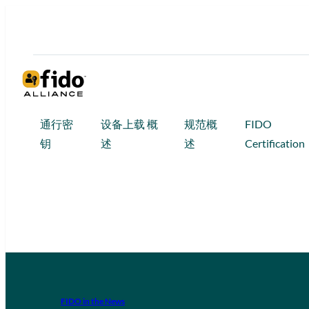
通行密
设备上载 概
规范概
FIDO
钥
述
述
Certification
FIDO in the News