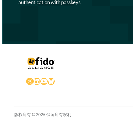
authentication with passkeys.
X
LinkedIn
YouTube
Bluesky
版权所有 © 2025 保留所有权利