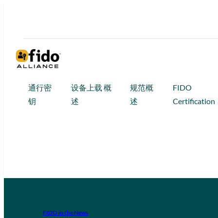
通行密
设备上载 概
规范概
FIDO
钥
述
述
Certification
FIDO in the News