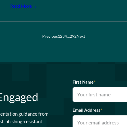
Read More →
Previous
1
2
3
4
…
292
Next
First Name
*
 Engaged
Email Address
*
mentation guidance from
st, phishing-resistant