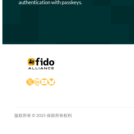
authentication with passkeys.
X
LinkedIn
YouTube
Bluesky
版权所有 © 2025 保留所有权利