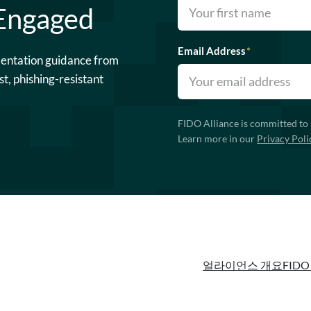
 Engaged
Email Address
*
mentation guidance from
st, phishing-resistant
FIDO Alliance is committed to 
Learn more in our
Privacy Poli
얼라이언스 개요
FIDO