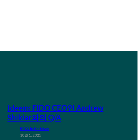
Ideem: FIDO CEO인 Andrew
Shikiar와의 Q/A
FIDO in the News
10월 1, 2025