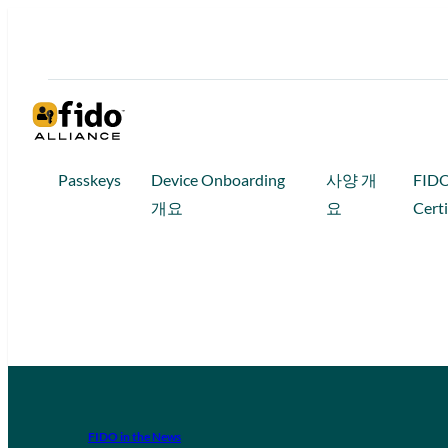
Passkeys
Device Onboarding
사양 개
FID
개요
요
Certi
FIDO in the News