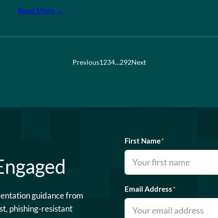
Read More →
Previous
1
2
3
4
…
292
Next
First Name
*
 Engaged
Email Address
*
mentation guidance from
st, phishing-resistant