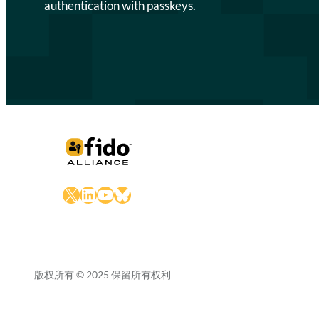
authentication with passkeys.
X
LinkedIn
YouTube
Bluesky
版权所有 © 2025 保留所有权利