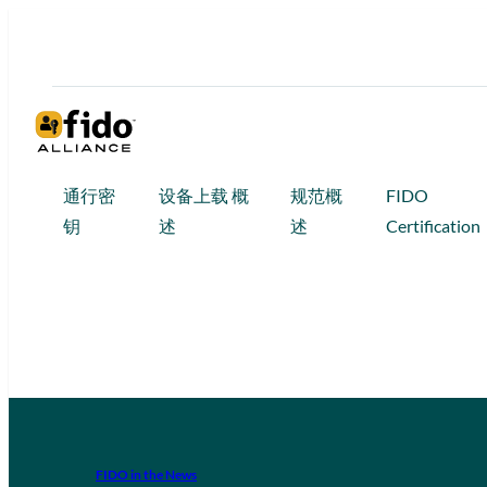
通行密
设备上载 概
规范概
FIDO
钥
述
述
Certification
FIDO in the News