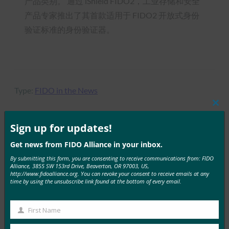
产品类别。 通过 iShield FIDO2，工业存储和安全
产品专家推出了其首款适用于 FIDO2 开放式身份
验证标准的身份验证器。
Type:
FIDO in the News
Clos
this
mod
Sign up for updates!
MORE
FIDO IN THE NEWS
Get news from FIDO Alliance in your inbox.
By submitting this form, you are consenting to receive communications from: FIDO
Alliance, 3855 SW 153rd Drive, Beaverton, OR 97003, US,
IT 简报：在攻击不断增加的情况下，服务台成为网络
http://www.fidoalliance.org. You can revoke your consent to receive emails at any
安全弱点
time by using the unsubscribe link found at the bottom of every email.
FIDO in the News
3 10 月, 2025
First Name
First
HYPR 首席执行官兼 FID…