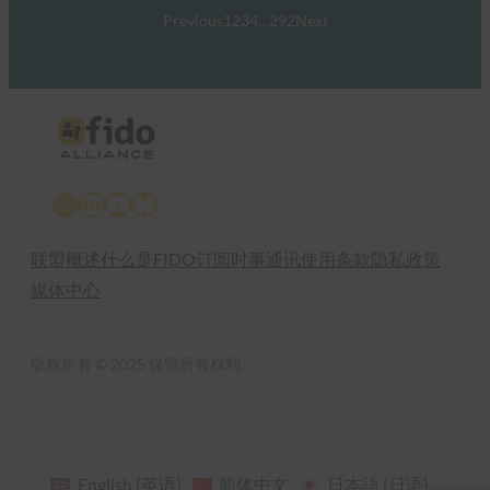
Previous
1
2
3
4
…
292
Next
X
LinkedIn
YouTube
Bluesky
联盟概述
什么是FIDO
订阅时事通讯
使用条款
隐私政策
媒体中心
版权所有 © 2025 保留所有权利
English
(
英语
)
简体中文
日本語
(
日语
)