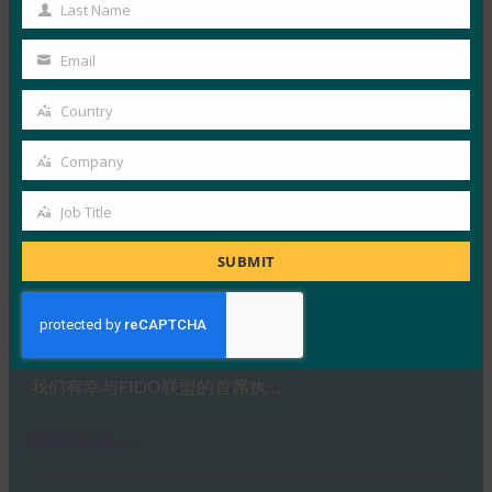
Name
Last Name
Last
Read More →
Name
Email
Your
IDAC 播客：与 FIDO 联盟 Nishant Kaushik 一起进
email
行密钥网络钓鱼
Country
Country
FIDO in the News
Company
2 10 月, 2025
Company
在本期 Identity at…
Job Title
Job
Read More →
Title
SUBMIT
Ideem：与 FIDO 首席执行官 Andrew Shikiar 的问答
FIDO in the News
1 10 月, 2025
我们有幸与FIDO联盟的首席执…
Read More →