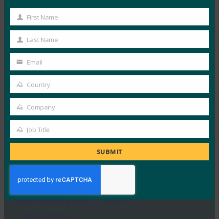
TechGenyz: パスワードのない未来: 生体認証とパス
キーが真のセキュリティを解き放つ方法
First Name
First
FIDO in the News
Name
Last Name
9月 26, 2025
Last
生体認証は利便性を提供しますが…
Name
Email
Your
Read More →
email
Country
Country
フォーブス:iPhoneの新しいカメラ?何と。iPhone
の新しい財布?涼しい。
Company
Company
FIDO in the News
Job Title
9月 26, 2025
Job
Title
ウォレット内のIDに対するAp…
SUBMIT
Read More →
生体認証アップデート:BitwardenがiOS 26にFIDO
資格交換標準を実装した最初の1つ
FIDO in the News