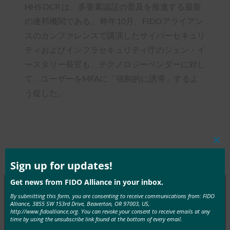
HHS OCR は、多要素認証の普及を推進する最新
の連邦機関である。 昨年10月、FIDOアライアン
スのカンファレンスで講演したサイバーセキュリ
ティおよびインフラセキュリティ庁のジェン・イ
ースタリー長官も、テクノロジーベンダーに対し
て、ユーザーをMFAに「強制的に誘導」するよ
う促した。
Clos
Type:
FIDO in the News
this
mod
Sign up for updates!
Get news from FIDO Alliance in your inbox.
By submitting this form, you are consenting to receive communications from: FIDO
Alliance, 3855 SW 153rd Drive, Beaverton, OR 97003, US,
MORE
FIDO IN THE NEWS
http://www.fidoalliance.org. You can revoke your consent to receive emails at any
time by using the unsubscribe link found at the bottom of every email.