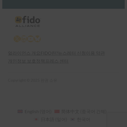
X
LinkedIn
YouTube
Bluesky
얼라이언스 개요
FIDO란?
뉴스레터 신청
이용 약관
개인정보 보호정책
프레스 센터
Copyright © 2025 판권 소유
English
(
영어
)
简体中文
(
중국어 간체
)
日本語
(
일어
)
한국어