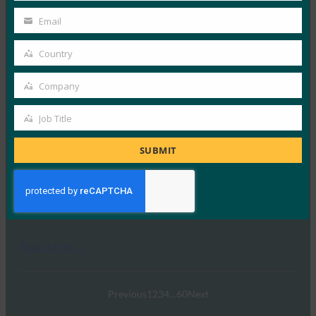
FIDO Presentations
Name
7월 16, 2024
Email
Your
4부로 구성된 이 웨비나 시리즈 중 1부에서 참석자들은
email
Country
주요 서비스 제공업체가 소비자 인증 전략의 기반으로…
Country
Company
Read More →
Company
UX 웨비나 시리즈: 비즈니스 목표에 맞게 인증 경험
Job Title
Job
조정하기
Title
SUBMIT
FIDO Presentations
7월 16, 2024
총 4부로 구성된 웨비나 시리즈 중 두 번째 세션에서는 소
비자 인증의 주요 지표를 더 잘…
Read More →
Previous
1
2
3
4
…
60
Next