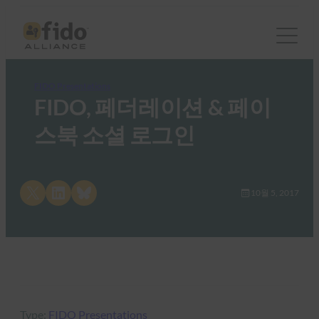
FIDO Presentations
FIDO, 페더레이션 & 페이
스북 소셜 로그인
Share on X
Share on LinkedIn
Share on Bluesky
10월 5, 2017
Type:
FIDO Presentations