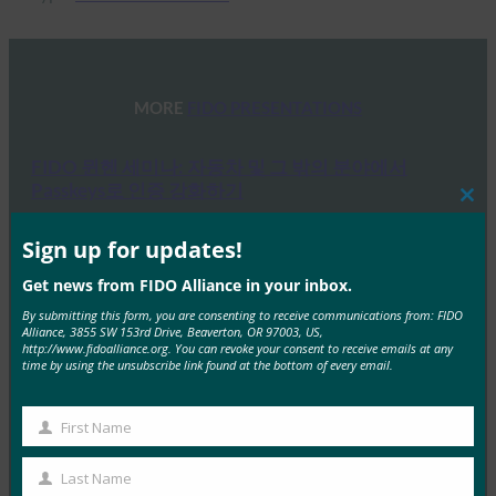
MORE
FIDO PRESENTATIONS
FIDO 뮌헨 세미나: 자동차 및 그 밖의 분야에서
Passkeys로 인증 강화하기
Clos
FIDO Presentations
this
mod
Sign up for updates!
7월 22, 2024
FIDO Alliance는 최근 뮌헨에서 세미나를 개최하여 FIDO
Get news from FIDO Alliance in your inbox.
인증 및 패스키에 대해 자세히 설명했습니다. Swissbit가
By submitting this form, you are consenting to receive communications from: FIDO
Alliance, 3855 SW 153rd Drive, Beaverton, OR 97003, US,
공동…
http://www.fidoalliance.org. You can revoke your consent to receive emails at any
time by using the unsubscribe link found at the bottom of every email.
Read More →
First Name
UX 웨비나 시리즈: Consumer 인증 전략에 Passkeys
First
채택하기 위한 필수 사항
Name
Last Name
Last