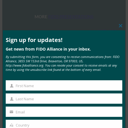
MORE
FIDO PRESENTATIONS
Clos
UXウェビナーシリーズ：パスキーによる消費者認
this
証で収益を上げ、コストを削減する
mod
Sign up for updates!
FIDO Presentations
Get news from FIDO Alliance in your inbox.
7月 16, 2024
By submitting this form, you are consenting to receive communications from: FIDO
Alliance, 3855 SW 153rd Drive, Beaverton, OR 97003, US,
4回にわたるウェビナー・シリー…
http://www.fidoalliance.org. You can revoke your consent to receive emails at any
time by using the unsubscribe link found at the bottom of every email.
Read More →
FIDOアライアンス大阪セミナー
First Name
First
FIDO Presentations
Name
Last Name
5月 31, 2024
Last
Name
FIDOアライアンスは、パスキ…
Email
Your
email
Read More →
Country