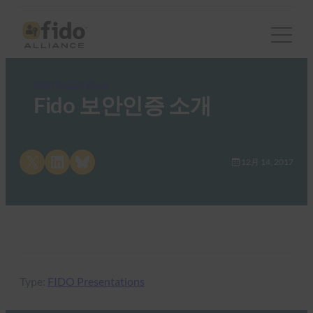
FIDO Presentations
Fido 보안인증 소개
Share on X
Share on LinkedIn
Share on Bluesky
12月 14, 2017
Type:
FIDO Presentations