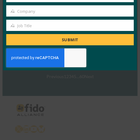
Country
FIDO台北ワークショップ：FDOによるエッジの保
Company
護
Company
FIDO Presentations
Job Title
Job
5月 21, 2024
Title
SUBMIT
2024年4月24日、FIDO…
Read More →
Previous
1
2
3
4
5
…
60
Next
X
LinkedIn
YouTube
Bluesky