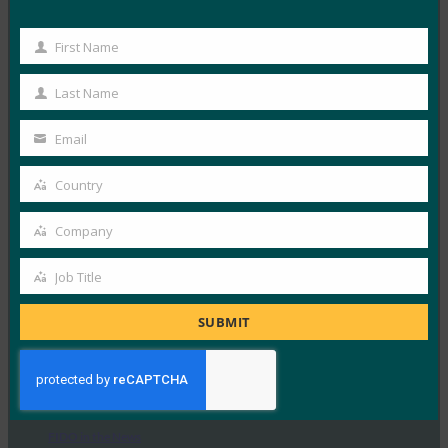
10월 3, 2025
First Name
HYPR의 CEO이자 FIDO 얼라이언스 이사회 멤버인 보얀
First
시믹은 IT 헬프 데스크가 소셜 엔지니어링 전술을 사용하
Name
Last Name
Last
는…
Name
Email
Your
Read More →
email
Country
IDAC 팟캐스트: FIDO 얼라이언스의 니샨트 카우시크
Country
와 함께하는 패스키 피싱 진행
Company
FIDO in the News
Company
10월 2, 2025
Job Title
Job
Identity at the Center 팟캐스트의 이 에피소드에서 Jeff
Title
와 Jim은 IAM(ID 액세스 관리) 정책의 다양한 측면과…
SUBMIT
Read More →
Ideem: FIDO CEO인 Andrew Shikiar와의 Q/A
FIDO in the News