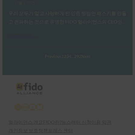
10월 1, 2025
우리 모두가 알고 사랑하게 된 인증 방법인 패스키를 만들
고 전파하는 것으로 유명한 FIDO 얼라이언스의 CEO인…
Read More →
Previous
1
2
3
4
…
292
Next
X
LinkedIn
YouTube
Bluesky
얼라이언스 개요
FIDO란?
뉴스레터 신청
이용 약관
개인정보 보호정책
프레스 센터