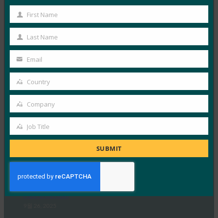
음 단계를 위한 백본을 제공합니다. Apple, Google,
First Name
First
Microsoft…
Name
Last Name
Last
Read More →
Name
Email
포브스: 아이폰의 새로운 카메라? 것은 무엇이든지.
Your
iPhone의 새 지갑? 시원하다.
email
Country
Country
FIDO in the News
9월 26, 2025
Company
Company
지갑의 신원에 대한 Apple의 접근 방식은 W3C의 Digital
Job Title
Credentials API 및 FIDO Alliance 프로토콜을 포함한…
Job
Title
SUBMIT
Read More →
생체 인식 업데이트: iOS 26에서 FIDO 자격 증명 교환
표준을 구현한 최초의 Bitwarden 중 하나 중 하나
FIDO in the News
9월 26, 2025