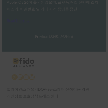
Apple iOS 26이 출시되었으며, 플랫폼과 앱 전반에 걸쳐
패스키, 비밀번호 및 기타 자격 증명을 종단…
Read More →
Previous
1
2
3
4
5
…
292
Next
X
LinkedIn
YouTube
Bluesky
얼라이언스 개요
FIDO란?
뉴스레터 신청
이용 약관
개인정보 보호정책
프레스 센터