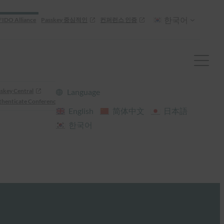
한국어
FIDO Alliance
Passkey 중심적인
컨퍼런스 인증
skey Central
Language
henticate Conference
English
简体中文
日本語
한국어