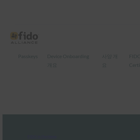
Passkeys
Device Onboarding
사양 개
FID
개요
요
Certi
FIDO in the News