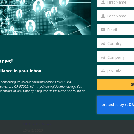
First Name
First
Name
Last Name
Last
Name
Email
Your
email
Country
Country
Company
ates!
Company
MORE
FIDO IN THE NEWS
liance in your inbox.
Job Title
Job
e consenting to receive communications from: FIDO
Title
S
Beaverton, OR 97003, US, http://www.fidoalliance.org. You
ve emails at any time by using the unsubscribe link found at
생체 인식 업데이트: Yubico는 글로
벌 설문 조사에서 여전히 부족한 패
스키 인식을 발견했습니다.
FIDO in the News
10월 3, 2025