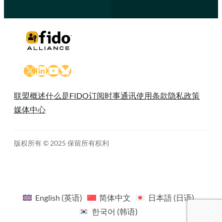
X
LinkedIn
YouTube
Bluesky
联盟概述
什么是FIDO
订阅时事通讯
使用条款
隐私政策
媒体中心
版权所有 © 2025 保留所有权利
English
(
英语
)
简体中文
日本語
(
日语
)
한국어
(
韩语
)