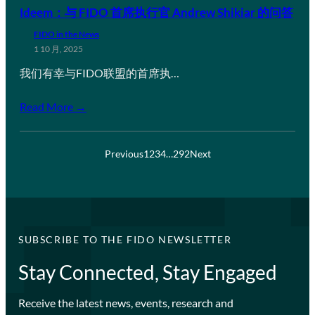
Ideem：与 FIDO 首席执行官 Andrew Shikiar 的问答
FIDO in the News
1 10 月, 2025
我们有幸与FIDO联盟的首席执…
Read More →
Previous
1
2
3
4
…
292
Next
SUBSCRIBE TO THE FIDO NEWSLETTER
Stay Connected, Stay Engaged
Receive the latest news, events, research and