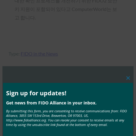
대한 확인 프로세스를 개선하기 위한 FIDO2 보안
키 지원이 포함되어 있다고 ComputerWorld는 보
고 합니다.
Type:
FIDO in the News
Clos
MORE
FIDO IN THE NEWS
this
mod
Sign up for updates!
IT 개요: 헬프 데스크는 공격이 증가하는 가운데 사이
Get news from FIDO Alliance in your inbox.
버 보안의 약점으로 부상하고 있습니다.
By submitting this form, you are consenting to receive communications from: FIDO
Alliance, 3855 SW 153rd Drive, Beaverton, OR 97003, US,
FIDO in the News
http://www.fidoalliance.org. You can revoke your consent to receive emails at any
10월 3, 2025
time by using the unsubscribe link found at the bottom of every email.
HYPR의 CEO이자 FIDO 얼라이언스 이사회 멤버인 보얀