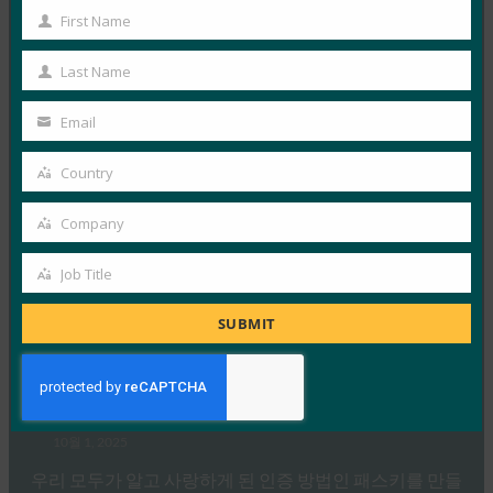
First Name
시믹은 IT 헬프 데스크가 소셜 엔지니어링 전술을 사용하
First
는…
Name
Last Name
Last
Read More →
Name
Email
Your
IDAC 팟캐스트: FIDO 얼라이언스의 니샨트 카우시크
email
와 함께하는 패스키 피싱 진행
Country
Country
FIDO in the News
Company
10월 2, 2025
Company
Identity at the Center 팟캐스트의 이 에피소드에서 Jeff
Job Title
Job
와 Jim은 IAM(ID 액세스 관리) 정책의 다양한 측면과…
Title
SUBMIT
Read More →
Ideem: FIDO CEO인 Andrew Shikiar와의 Q/A
FIDO in the News
10월 1, 2025
우리 모두가 알고 사랑하게 된 인증 방법인 패스키를 만들