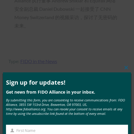
Alliance 执行董事 Andrew Shikiar 和 Equifax 网络
安全副总裁 Daniel Dubowski 一起接受了 CNN
Money Switzerland 的视频采访，探讨了无密码的
未来。
Type:
FIDO in the News
Clos
this
mod
Sign up for updates!
Get news from FIDO Alliance in your inbox.
MORE
FIDO IN THE NEWS
By submitting this form, you are consenting to receive communications from: FIDO
Alliance, 3855 SW 153rd Drive, Beaverton, OR 97003, US,
TechGenyz：无密码的未来：生物识别技术和密钥如
http://www.fidoalliance.org. You can revoke your consent to receive emails at any
time by using the unsubscribe link found at the bottom of every email.
何解锁真正的安全性
FIDO in the News
26 9 月, 2025
First Name
First