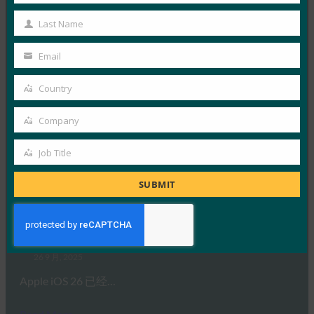
虽然生物识别技术提供了便利，但…
Name
Last Name
Last
Read More →
Name
Email
Your
福布斯：iPhone 的新相机？无论什么。iPhone 的新
email
钱包？凉。
Country
Country
FIDO in the News
Company
26 9 月, 2025
Company
Apple 的钱包身份方法建立…
Job Title
Job
Title
Read More →
SUBMIT
生物识别更新：Bitwarden 率先在 iOS 26 上实施
FIDO 凭证交换标准
FIDO in the News
26 9 月, 2025
Apple iOS 26 已经…