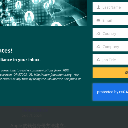
Name
Last Name
Last
Name
Email
Your
email
Country
Country
Company
ates!
Company
liance in your inbox.
Job Title
Job
MORE
FIDO IN THE NEWS
e consenting to receive communications from: FIDO
Title
S
Beaverton, OR 97003, US, http://www.fidoalliance.org. You
ve emails at any time by using the unsubscribe link found at
福布斯：iPhone 的新相机？无论什
么。iPhone 的新钱包？凉。
FIDO in the News
26 9 月, 2025
Apple 的钱包身份方法建立…