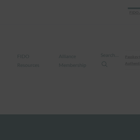
FIDO 
Search…
FIDO
Alliance
Passkey 
Authenti
Resources
Membership