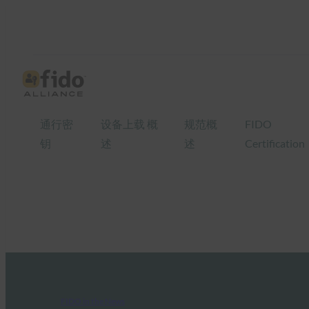
通行密
设备上载 概
规范概
FIDO
钥
述
述
Certification
FIDO in the News