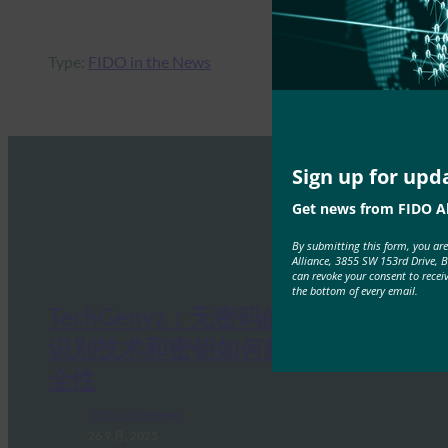
Type:
FIDO in the News
Sign up for upd
Get news from FIDO Al
By submitting this form, you ar
Alliance, 3855 SW 153rd Drive, 
can revoke your consent to recei
the bottom of every email.
TechGenyz：无密码的未来：生物
识别技术和密钥如何解锁真正的安
全性
FIDO in the News
26 9 月, 2025