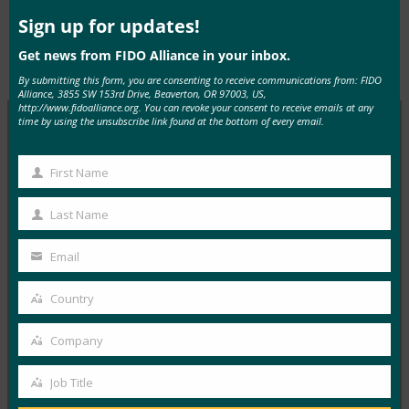
this
mod
Sign up for updates!
Get news from FIDO Alliance in your inbox.
Type:
FIDO in the News
By submitting this form, you are consenting to receive communications from: FIDO
Alliance, 3855 SW 153rd Drive, Beaverton, OR 97003, US,
http://www.fidoalliance.org. You can revoke your consent to receive emails at any
time by using the unsubscribe link found at the bottom of every email.
MORE
FIDO IN THE NEWS
First Name
First
IT 개요: 헬프 데스크는 공격이 증가하는 가운데 사이
Name
Last Name
버 보안의 약점으로 부상하고 있습니다.
Last
Name
FIDO in the News
Email
Your
10월 3, 2025
email
Country
HYPR의 CEO이자 FIDO 얼라이언스 이사회 멤버인 보얀
Country
시믹은 IT 헬프 데스크가 소셜 엔지니어링 전술을 사용하
Company
Company
는…
Job Title
Job
Read More →