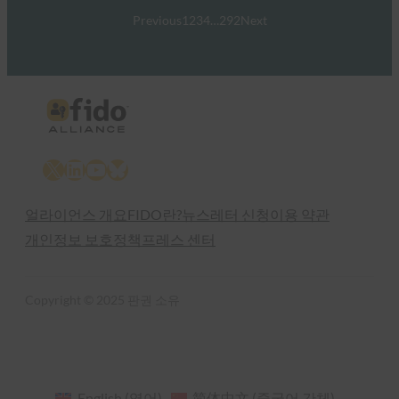
Previous
1
2
3
4
…
292
Next
X
LinkedIn
YouTube
Bluesky
얼라이언스 개요
FIDO란?
뉴스레터 신청
이용 약관
개인정보 보호정책
프레스 센터
Copyright © 2025 판권 소유
English
(
영어
)
简体中文
(
중국어 간체
)