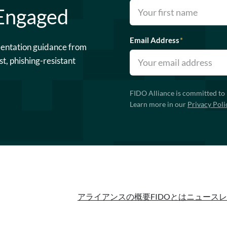
 Engaged
Email Address
*
mentation guidance from
st, phishing-resistant
FIDO Alliance is committed to 
Learn more in our
Privacy Poli
アライアンスの概要
FIDOとは
ニュースレ