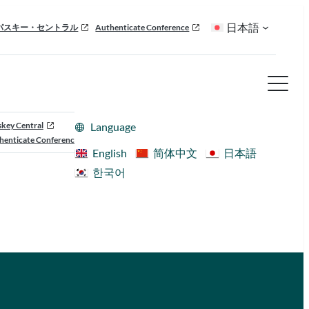
日本語
パスキー・セントラル
Authenticate Conference
skey Central
Language
henticate Conference
English
简体中文
日本語
한국어