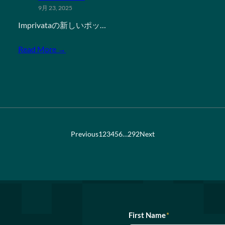
9月 23, 2025
Imprivataの新しいポッ…
Read More →
Previous
1
2
3
4
5
6
…
292
Next
First Name
*