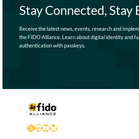
Stay Connected, Stay
Receive the latest news, events, research and imple
the FIDO Alliance. Learn about digital identity and fa
authentication with passkeys.
X
LinkedIn
YouTube
Bluesky