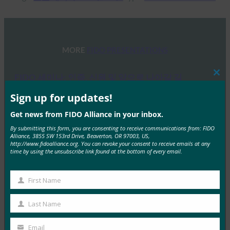
MORE
FIDO PRESENTATIONS
FIDO 세미나: 인증, 신원 및 앞으로 나아갈 길
Clos
this
FIDO Presentations
mod
Sign up for updates!
6월 13, 2025
Get news from FIDO Alliance in your inbox.
개요 FIDO 얼라이언스와 호스트 스폰서인 탈레스는 최
By submitting this form, you are consenting to receive communications from: FIDO
근 인증, 신원 및 앞으로 나아갈 길에 대한 하루…
Alliance, 3855 SW 153rd Drive, Beaverton, OR 97003, US,
http://www.fidoalliance.org. You can revoke your consent to receive emails at any
time by using the unsubscribe link found at the bottom of every email.
Read More →
FIDO 얼라이언스 멜버른 세미나 2025
First Name
First
FIDO Presentations
Name
Last Name
2월 21, 2025
Last
패스키 탐색: 호주의 FIDO 인증에 대한 심층 분석 개요
Name
Email