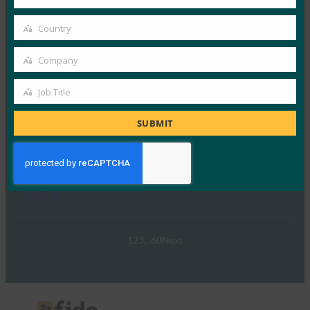
Your
FIDO 얼라이언스는 최근 호주와 그 외…
email
Country
Country
Read More →
Company
웨비나: NIST SP 800-63 디지털 ID 표준: 업데이트 및
Company
패스키에 대한 의미
Job Title
Job
FIDO Presentations
9월 30, 2024
Title
SUBMIT
NIST SP 800-63-4 디지털 ID 지침 초안의 네 번째 개정판
이 이제 공개 의견 수렴을 위해…
Read More →
1
2
3
…
60
Next