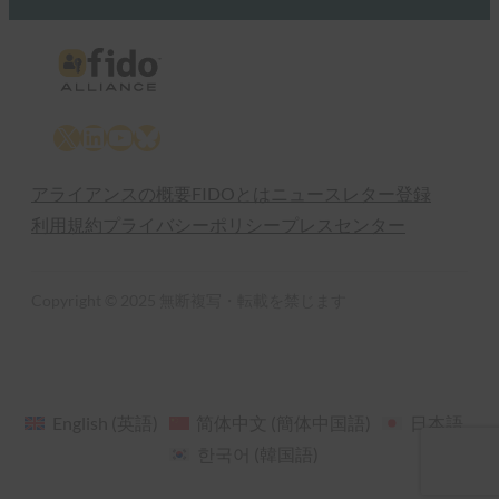
X
LinkedIn
YouTube
Bluesky
アライアンスの概要
FIDOとは
ニュースレター登録
利用規約
プライバシーポリシー
プレスセンター
Copyright © 2025 無断複写・転載を禁じます
English
(
英語
)
简体中文
(
簡体中国語
)
日本語
한국어
(
韓国語
)