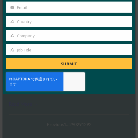
FIDO(認証の改善:FIDO)
Name
Email
Your
FIDO in the News
email
1月 5, 2017
Country
Country
FIDOに関するこの特集では、…
Company
Company
Read More →
Job Title
Job
TechTarget:FIDO認証規格がパスワードの受け渡し
Title
を通知する可能性
SUBMIT
FIDO in the News
1月 5, 2017
TechTargetは、政府や…
Read More →
Previous
1
…
290
291
292