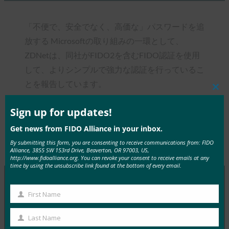
「不便で、安全でなく、高価な」パスワードを追
放する Microsoftの取り組みの一環として、
ZDNetは、同社がFIDO2を含むFIDO認証を使用
して、よりシンプルで強力な認証を行っているこ
とを報告しています。
Clos
this
mod
Sign up for updates!
Get news from FIDO Alliance in your inbox.
By submitting this form, you are consenting to receive communications from: FIDO
Type:
FIDO in the News
Alliance, 3855 SW 153rd Drive, Beaverton, OR 97003, US,
http://www.fidoalliance.org. You can revoke your consent to receive emails at any
time by using the unsubscribe link found at the bottom of every email.
First Name
MORE
FIDO IN THE NEWS
First
Name
Last Name
Last
InfoWorld: Better authentication: Go get ‘em,