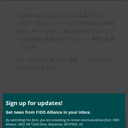
「
パスキーは
パスワードよりも安全
である」と
いう話の一部は、パスキーが人間が読めない秘密
であり、デバイスのどこかに保存されており、ア
クセスが非常に制限されているという事実に由来
しています。
では、デバイスが盗まれた場合、これらのパスキ
ーはどうなりますか?
Clos
this
Type:
FIDO in the News
mod
Sign up for updates!
Get news from FIDO Alliance in your inbox.
By submitting this form, you are consenting to receive communications from: FIDO
Alliance, 3855 SW 153rd Drive, Beaverton, OR 97003, US,