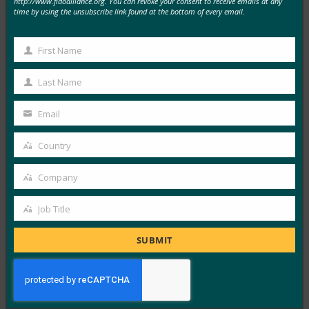
http://www.fidoalliance.org. You can revoke your consent to receive emails at any
MORE
FIDO IN THE NEWS
time by using the unsubscribe link found at the bottom of every email.
ZDNet: 同期可能なパスキーと同期不可能なパスキ
First Name
ー: ローミング認証システムは両方の長所を生かし
First
たものですか?
Name
Last Name
Last
FIDO in the News
Name
8月 12, 2025
Email
Your
好むと好まざるとにかかわらず、…
email
Country
Country
Read More →
Company
Company
インテリジェント CISO: HID が次世代 FIDO ハード
ウェアと大規模な一元管理を発表
Job Title
Job
FIDO in the News
Title
SUBMIT
8月 12, 2025
信頼できる ID およびアクセ…
Read More →