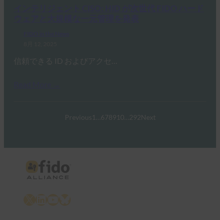
インテリジェント CISO: HID が次世代 FIDO ハード
ウェアと大規模な一元管理を発表
FIDO in the News
8月 12, 2025
信頼できる ID およびアクセ…
Read More →
Previous
1
…
6
7
8
9
10
…
292
Next
X
LinkedIn
YouTube
Bluesky