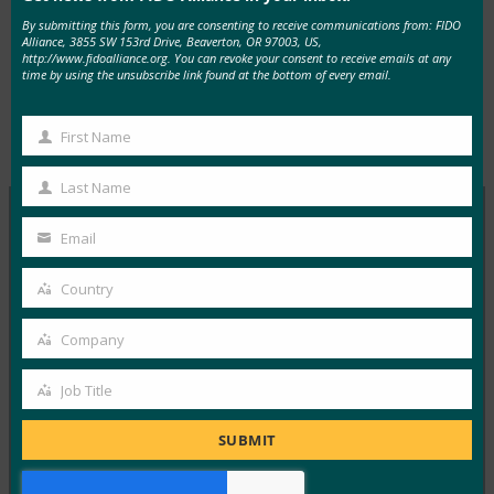
더 나은 해결책이 있습니다
: 패스키.
By submitting this form, you are consenting to receive communications from: FIDO
Alliance, 3855 SW 153rd Drive, Beaverton, OR 97003, US,
http://www.fidoalliance.org. You can revoke your consent to receive emails at any
time by using the unsubscribe link found at the bottom of every email.
First Name
Type:
FIDO in the News
First
Name
Last Name
Last
Name
Email
Your
MORE
FIDO IN THE NEWS
email
Country
Country
InfoWorld: 더 나은 인증: FIDO를 이용하세요
Company
FIDO in the News
Company
1월 5, 2017
Job Title
Job
FIDO에 대한 이 특집 기사에서 InfoWorld는 FIDO
Title
Alliance 가 Google과 같은 주요 회사에서 빠르게 구현하
SUBMIT
고…