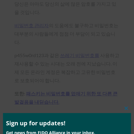
당신은 아마도 당신의 삶에 많은 암호를 가지고 있
을 것입니다.
비밀번호 관리자
의 도움에도 불구하고 비밀번호는
대부분의 사람들에게 점점 더 부담이 되고 있습니
다.
p455w0rd123과 같은
쓰레기 비밀번호를
사용하고
재사용할 수 있는 시대는 오래 전에 지났습니다. 이
제 모든 온라인 계정은 복잡하고 고유한 비밀번호
로 보호되어야 합니다.
또한:
패스키는 비밀번호를 없애기 위한 또 다른 큰
발걸음을 내딛습니다
.
Clos
또한 많은 비밀번호 중 하나가 유출될 경우를 대비
this
mod
Sign up for updates!
하여 항상 경계해야 합니다.
Get news from FIDO Alliance in your inbox.