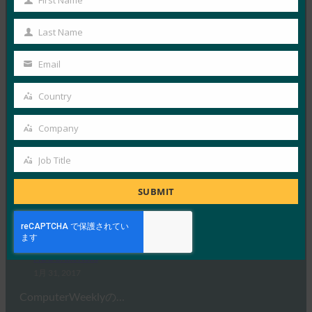
First Name
Facebookは、 Goog…
First
Name
Last Name
Read More →
Last
Name
American Banker: Why banks should consider a
Email
Your
page from Facebook on security keys(銀行がセキュ
リティキーに関するFacebookのページ取得を検討
email
Country
すべき理由)
Country
FIDO in the News
Company
Company
1月 31, 2017
Job Title
American Banker…
Job
Title
SUBMIT
Read More →
ComputerWeekly: FacebookがFIDOの2要素認証で
セキュリティを強化
FIDO in the News
1月 31, 2017
ComputerWeeklyの…