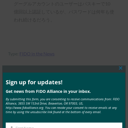
グーグルアカウントのユーザーはパスキーで10
億回以上認証しているが、パスワードは何年も使
われ続けるだろう。
Type:
FIDO in the News
Clos
this
mod
Sign up for updates!
MORE
FIDO IN THE NEWS
Get news from FIDO Alliance in your inbox.
Ars Technica:Facebookアカウントの乗っ取りを防
By submitting this form, you are consenting to receive communications from: FIDO
Alliance, 3855 SW 153rd Drive, Beaverton, OR 97003, US,
ぐためのより良い方法ができました
http://www.fidoalliance.org. You can revoke your consent to receive emails at any
time by using the unsubscribe link found at the bottom of every email.
FIDO in the News
1月 31, 2017