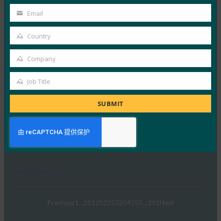
金融科技金融：全新三星 Galaxy 超声波指纹系统全
Name
Email
Your
球首家获得 FIDO 生物识别 认证
email
FIDO in the News
Country
Country
21 2 月, 2019
Company
据 Fintech Finan…
Company
Job Title
Read More →
Job
Title
数字趋势：三星 Galaxy S10 和 S10 Plus 动手评测
SUBMIT
FIDO in the News
20 2 月, 2019
在对新三星 Galaxy 手机…
Read More →
Previous
1
…
251
252
253
254
255
…
292
Next