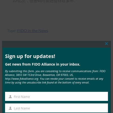
10 亿次，但密码可能还会存在多年。
Type:
FIDO in the News
Clos
this
mod
Sign up for updates!
MORE
FIDO IN THE NEWS
Get news from FIDO Alliance in your inbox.
《连线》杂志：Android 正在帮助杀死 10 亿台设备
By submitting this form, you are consenting to receive communications from: FIDO
上的密码
Alliance, 3855 SW 153rd Drive, Beaverton, OR 97003, US,
http://www.fidoalliance.org. You can revoke your consent to receive emails at any
time by using the unsubscribe link found at the bottom of every email.
FIDO in the News
25 2 月, 2019
First Name
Wired 报道称， Goog…
First
Name
Last Name
Read More →
Last