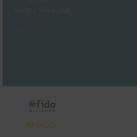
9月 22, 2025
VinCSS は、ベトナムの銀…
Read More →
X
LinkedIn
YouTube
Bluesky