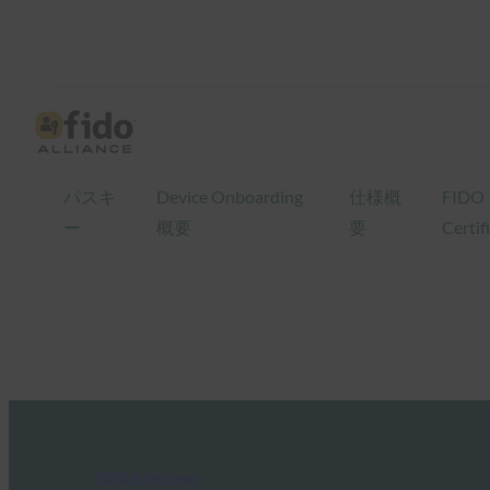
パスキ
Device Onboarding
仕様概
FIDO
ー
概要
要
Certif
FIDO in the News