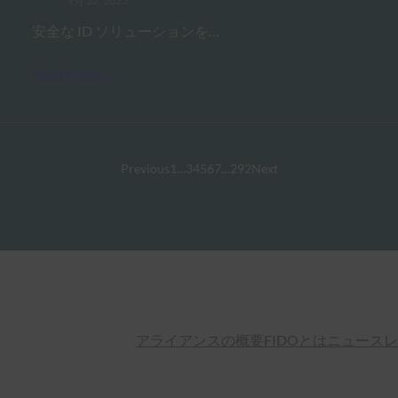
9月 22, 2025
安全な ID ソリューションを…
Read More →
Previous
1
…
3
4
5
6
7
…
292
Next
アライアンスの概要
FIDOとは
ニュースレ