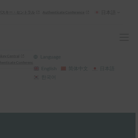
日本語
パスキー・セントラル
Authenticate Conference
skey Central
Language
henticate Conference
English
简体中文
日本語
한국어