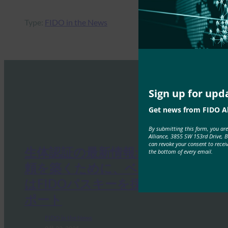
Type:
FIDO in the News
Sign up for upd
Get news from FIDO Al
By submitting this form, you ar
Alliance, 3855 SW 153rd Drive, 
can revoke your consent to recei
生体認証の最新情報:生体認証の信
the bottom of every email.
頼を築くために、ベトナムの銀行
はFIDOパスキーを採用すべき:レ
ポート
FIDO in the News