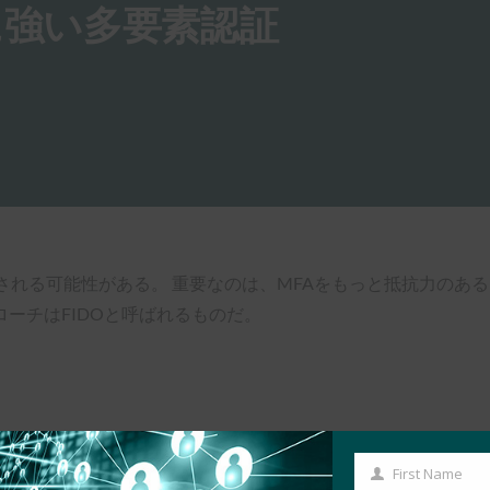
に強い多要素認証
される可能性がある。 重要なのは、MFAをもっと抵抗力のある
ーチはFIDOと呼ばれるものだ。
First Name
First