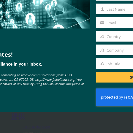
Name
Last Name
Last
Name
Email
Your
email
Country
Country
Company
ates!
Company
MORE
FIDO IN THE NEWS
liance in your inbox.
Job Title
Job
e consenting to receive communications from: FIDO
Title
S
Beaverton, OR 97003, US, http://www.fidoalliance.org. You
ve emails at any time by using the unsubscribe link found at
バックエンドニュース: HID は
BSP コンプライアンスをサポート
するためにパスワードレス認証を
提供
FIDO in the News