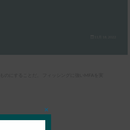
11月 18, 2022
ものにすることだ。 フィッシングに強いMFAを実
Close
this
module