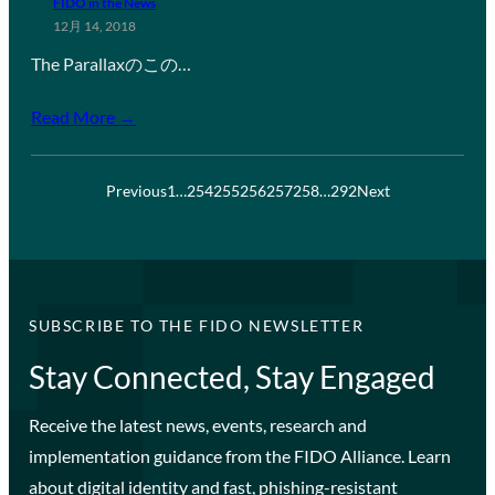
FIDO in the News
12月 14, 2018
The Parallaxのこの…
Read More →
Previous
1
…
254
255
256
257
258
…
292
Next
SUBSCRIBE TO THE FIDO NEWSLETTER
Stay Connected, Stay Engaged
Receive the latest news, events, research and
implementation guidance from the FIDO Alliance. Learn
about digital identity and fast, phishing-resistant