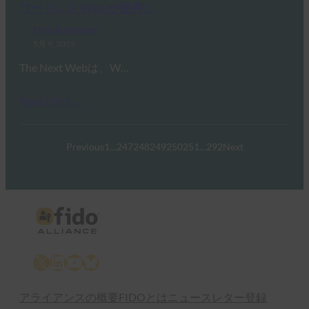
ワードレス Web が後押し
FIDO in the News
5月 9, 2019
The Next Webは、W…
Read More →
Previous
1
…
247
248
249
250
251
…
292
Next
X
LinkedIn
YouTube
Bluesky
アライアンスの概要
FIDOとは
ニュースレター登録