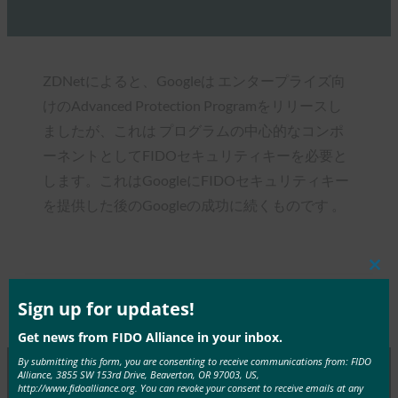
ZDNetによると、Googleは エンタープライズ向
けのAdvanced Protection Programをリリースし
ましたが、これは プログラムの中心的なコンポ
ーネントとしてFIDOセキュリティキーを必要と
します。これはGoogleにFIDOセキュリティキー
を提供した後のGoogleの成功に続くものです 。
Clos
this
mod
Sign up for updates!
Type:
FIDO in the News
Get news from FIDO Alliance in your inbox.
By submitting this form, you are consenting to receive communications from: FIDO
Alliance, 3855 SW 153rd Drive, Beaverton, OR 97003, US,
http://www.fidoalliance.org. You can revoke your consent to receive emails at any