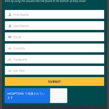
MORE
FIDO IN THE NEWS
time by using the unsubscribe link found at the bottom of every email.
米Gizmodo:ハッカーの乗っ取りからアカウントを
First Name
First
守るための最良の方法はこちら
Name
Last Name
FIDO in the News
Last
5月 17, 2019
Name
Email
Your
Gizmodoは、FIDOセキ…
email
Country
Country
Read More →
Company
インクワイアラー紙: Microsoft は、パスワードフ
Company
リーの未来を夢見て、FIDO2に全力を注ぎます
Job Title
Job
FIDO in the News
5月 10, 2019
Title
SUBMIT
Microsoft はしばらく…
Read More →
The Next Web: Windows Hello FIDO2 認定でパス