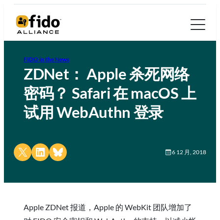
FIDO in the News
ZDNet： Apple 杀死网络
密码？ Safari 在 macOS 上
试用 WebAuthn 登录
Share on X
Share on LinkedIn
Share on Bluesky
6 12 月, 2018
Apple ZDNet 报道，Apple 的 WebKit 团队增加了