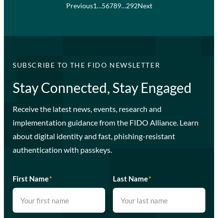
Previous
1
…
5
6
7
8
9
…
292
Next
SUBSCRIBE TO THE FIDO NEWSLETTER
Stay Connected, Stay Engaged
Receive the latest news, events, research and
implementation guidance from the FIDO Alliance. Learn
about digital identity and fast, phishing-resistant
authentication with passkeys.
First Name
*
Last Name
*