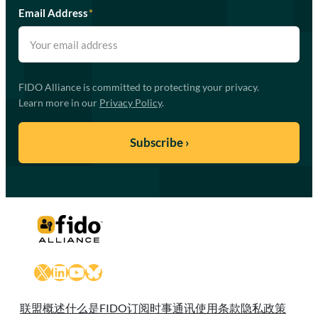
Email Address
*
FIDO Alliance is committed to protecting your privacy.
Learn more in our
Privacy Policy
.
X
LinkedIn
YouTube
Bluesky
联盟概述
什么是FIDO
订阅时事通讯
使用条款
隐私政策