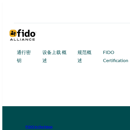
通行密
设备上载 概
规范概
FIDO
钥
述
述
Certification
FIDO in the News