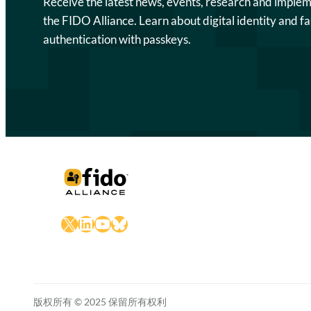
Receive the latest news, events, research and imple
the FIDO Alliance. Learn about digital identity and fa
authentication with passkeys.
X
LinkedIn
YouTube
Bluesky
版权所有 © 2025 保留所有权利