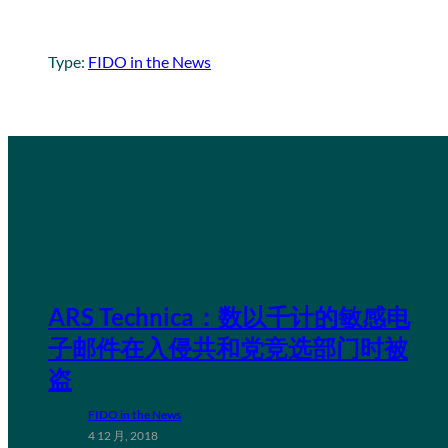
Type:
FIDO in the News
ARS Technica：数以千计的敏感电
子邮件在入侵共和党竞选部门时被
盗
FIDO in the News
4 12 月, 2018