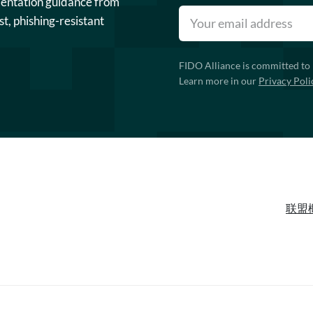
mentation guidance from
st, phishing-resistant
FIDO Alliance is committed to 
Learn more in our
Privacy Poli
联盟