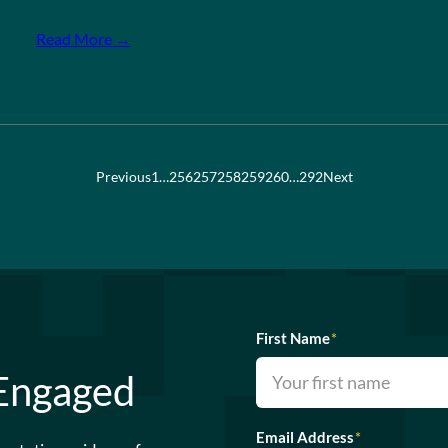
Read More →
Previous
1
…
256
257
258
259
260
…
292
Next
First Name
*
 Engaged
Email Address
*