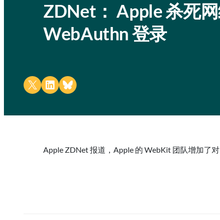
ZDNet： Apple 杀死网
WebAuthn 登录
Share on X
Share on LinkedIn
Share on Bluesky
Apple ZDNet 报道，Apple 的 WebKit 