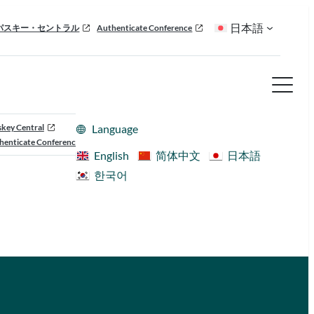
日本語
パスキー・セントラル
Authenticate Conference
skey Central
Language
henticate Conference
English
简体中文
日本語
한국어