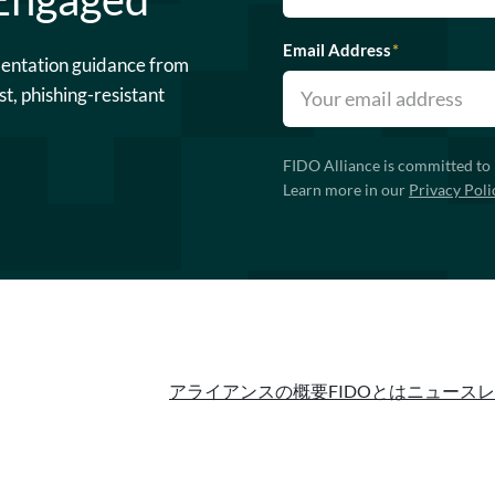
Email Address
*
mentation guidance from
st, phishing-resistant
FIDO Alliance is committed to 
Learn more in our
Privacy Poli
アライアンスの概要
FIDOとは
ニュースレ