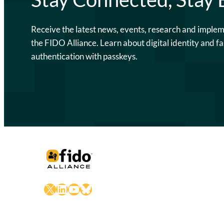
Receive the latest news, events, research and imple
the FIDO Alliance. Learn about digital identity and fa
authentication with passkeys.
X
LinkedIn
YouTube
Bluesky