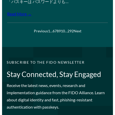
「パスキーは パスワードよりも…
Read More →
Previous
1
…
6
7
8
9
10
…
292
Next
SUBSCRIBE TO THE FIDO NEWSLETTER
Stay Connected, Stay Engaged
Receive the latest news, events, research and
implementation guidance from the FIDO Alliance. Learn
about digital identity and fast, phishing-resistant
authentication with passkeys.