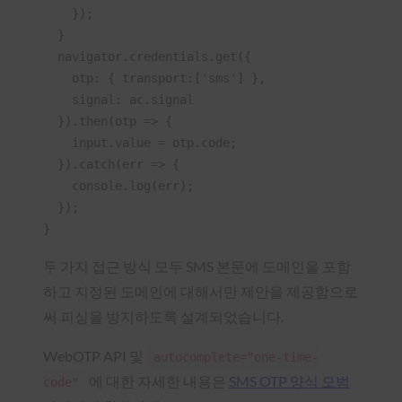
    });
  }
  navigator.credentials.get({
    otp: { transport:['sms'] },
    signal: ac.signal
  }).then(otp => {
    input.value = otp.code;
  }).catch(err => {
    console.log(err);
  });
}
두 가지 접근 방식 모두 SMS 본문에 도메인을 포함
하고 지정된 도메인에 대해서만 제안을 제공함으로
써 피싱을 방지하도록 설계되었습니다.
WebOTP API 및
autocomplete="one-time-
에 대한 자세한 내용은
SMS OTP 양식 모범
code"