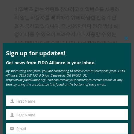
비밀번호 없는 인증을 장려하고 비밀번호를 사용하
지 않는 사용자를 배려하기 위해 다양한 인증 수단
을 제공하고 있습니다. 즉, 사용자마다 인증 방법 설
정이 다를 수 있으며 브라우저마다 사용할 수 있는
인증 방법이 다를 수 있습니다. 사용자가 매번 동일
Clos
this
한 인증 방법을 사용하여 로그인하는 것이 더 나은
mod
Sign up for updates!
경험이라고 생각합니다.
Get news from FIDO Alliance in your inbox.
By submitting this form, you are consenting to receive communications from: FIDO
이러한 요구 사항을 충족하려면 이전 인증 방법을
Alliance, 3855 SW 153rd Drive, Beaverton, OR 97003, US,
http://www.fidoalliance.org. You can revoke your consent to receive emails at any
추적하고 이 정보를 쿠키 등의 형태로 저장하여 클
time by using the unsubscribe link found at the bottom of every email.
라이언트와 연결해야 합니다. 그런 다음 다양한 브
라우저와 애플리케이션이 인증에 어떻게 사용되는
First Name
First
지 분석할 수 있습니다. 사용자는 사용자의 설정, 이
Name
전에 사용한 인증 방법, 필요한 최소 인증 수준에 따
Last Name
Last
라 적절한 인증을 제공하도록 요청받습니다.
Name
Email
Your