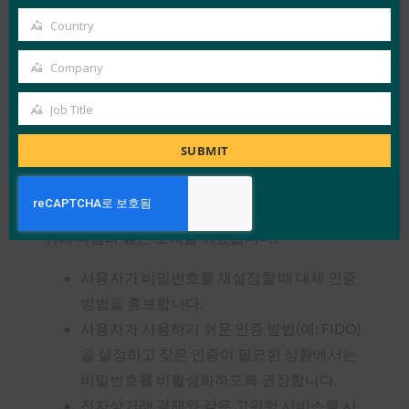
2. 비밀번호 비활성화
email
Country
Country
야후 재팬은 사용자에게 대체 인증 방법을 설정한
Company
후 비밀번호를 사용할 수 없도록 비활성화하도록
Company
요청합니다. 대체 인증을 설정하는 것 외에도 비밀
Job Title
Job
번호 인증을 비활성화하면(즉, 비밀번호만으로 로
Title
그인할 수 없도록 하면) 목록 기반 공격으로부터 사
SUBMIT
용자를 보호하는 데 도움이 됩니다.
사용자들이 비밀번호를 비활성화하도록 권장하기
위해 다음과 같은 조치를 취했습니다.
사용자가 비밀번호를 재설정할 때 대체 인증
방법을 홍보합니다.
사용자가 사용하기 쉬운 인증 방법(예: FIDO)
을 설정하고 잦은 인증이 필요한 상황에서는
비밀번호를 비활성화하도록 권장합니다.
전자상거래 결제와 같은 고위험 서비스를 사