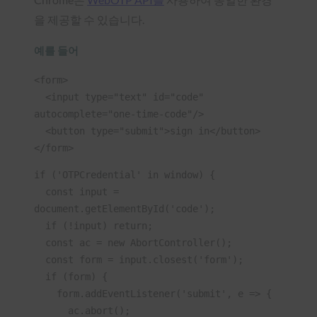
을 제공할 수 있습니다.
예를 들어
<form>
  <input type="text" id="code" 
autocomplete="one-time-code"/>
  <button type="submit">sign in</button>
</form>
if ('OTPCredential' in window) {
  const input = 
document.getElementById('code');
  if (!input) return;
  const ac = new AbortController();
  const form = input.closest('form');
  if (form) {
    form.addEventListener('submit', e => {
      ac.abort();