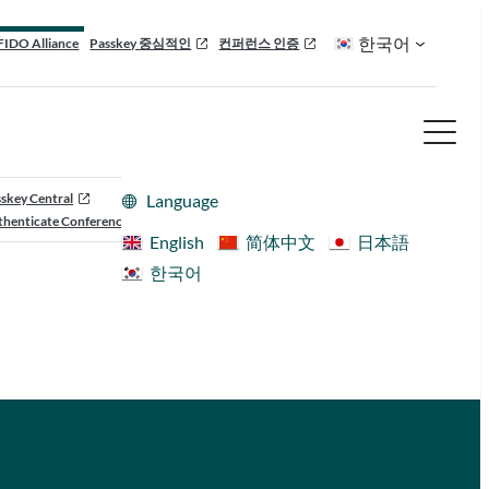
한국어
FIDO Alliance
Passkey 중심적인
컨퍼런스 인증
skey Central
Language
henticate Conference
English
简体中文
日本語
한국어