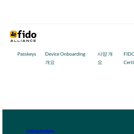
Passkeys
Device Onboarding
사양 개
FID
개요
요
Certi
FIDO in the News