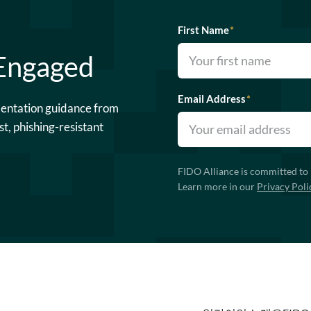
First Name
*
 Engaged
Email Address
*
mentation guidance from
st, phishing-resistant
FIDO Alliance is committed to 
Learn more in our
Privacy Poli