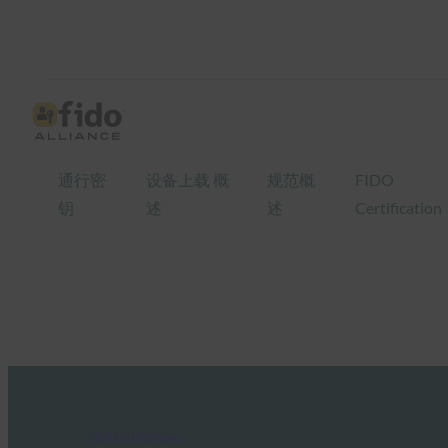
通行密
设备上载 概
规范概
FIDO
钥
述
述
Certification
FIDO in the News