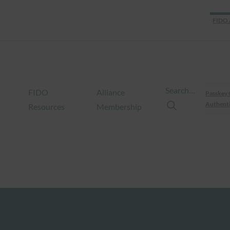
FIDO 
Search…
FIDO
Alliance
Passkey 
Authenti
Resources
Membership