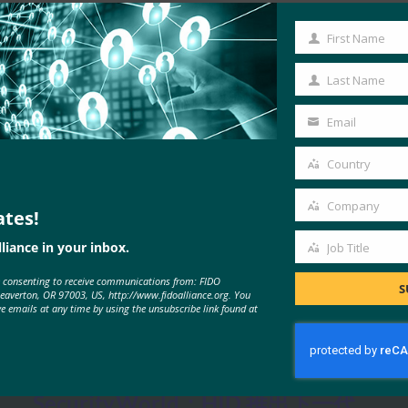
First Name
First
Name
Last Name
Last
Name
Email
Your
email
Country
Country
Company
ates!
Company
liance in your inbox.
Job Title
Job
e consenting to receive communications from: FIDO
Title
S
Beaverton, OR 97003, US, http://www.fidoalliance.org. You
ve emails at any time by using the unsubscribe link found at
MORE
FIDO IN THE NEWS
Security.World：HID 推出下一代