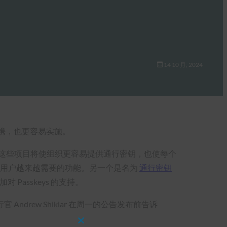
14 10 月, 2024
越便携，也更容易实施。
个项目，这些项目将使组织更容易提供通行密钥，也使每个
是用户越来越需要的功能。另一个是名为
通行密钥
asskeys 的支持。
ndrew Shikiar 在周一的公告发布前告诉
Close