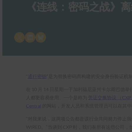
《连线：密码之战》离
Share on X
Share on LinkedIn
Share on Bluesky
“
通行密钥
”是为替换密码而构建的安全身份验证机制，由
在 10 月 14 日星期一于加利福尼亚州卡尔斯巴德
人都更容易使用。一个是称为
凭证交换协议 （CXP
Central
的网站，开发人员和系统管理员可以在其中找到
“对我来说，这两项公告都是该行业共同努力停止我们对密码的
WIRED。“当谈到 CXP 时，我们有所有这些公