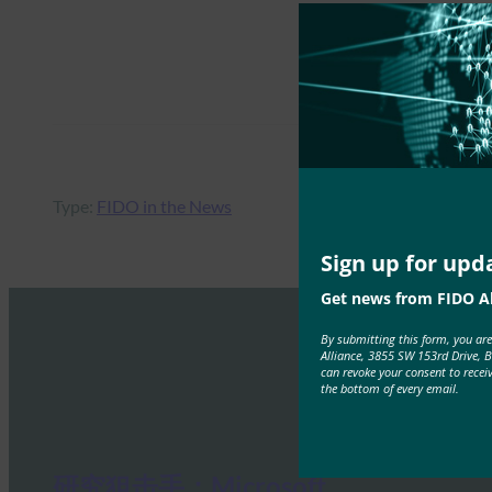
Type:
FIDO in the News
Sign up for upd
Get news from FIDO Al
By submitting this form, you ar
Alliance, 3855 SW 153rd Drive, 
can revoke your consent to recei
the bottom of every email.
研究狙击手：Microsoft