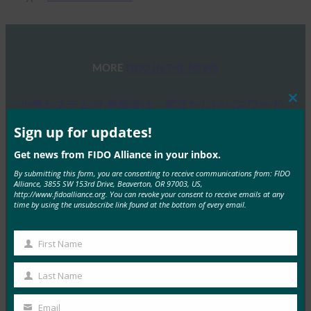
MORE
FIDO IN THE NEWS
小売システム:小売業者は、苛立たしいパスワード
Clos
でオンライン買い物客を失っています
this
mod
Sign up for updates!
FIDO in the News
Get news from FIDO Alliance in your inbox.
12月 10, 2020
By submitting this form, you are consenting to receive communications from: FIDO
調査によると、オンラインショッ…
Alliance, 3855 SW 153rd Drive, Beaverton, OR 97003, US,
http://www.fidoalliance.org. You can revoke your consent to receive emails at any
time by using the unsubscribe link found at the bottom of every email.
Read More →
生体認証の更新:3社に2社がオンライン小売でMFA
First Name
よりも生体認証を好んでいることがFIDOアライア
First
ンスの調査で明らかに
Name
Last Name
Last
FIDO in the News
Name
12月 10, 2020
Email