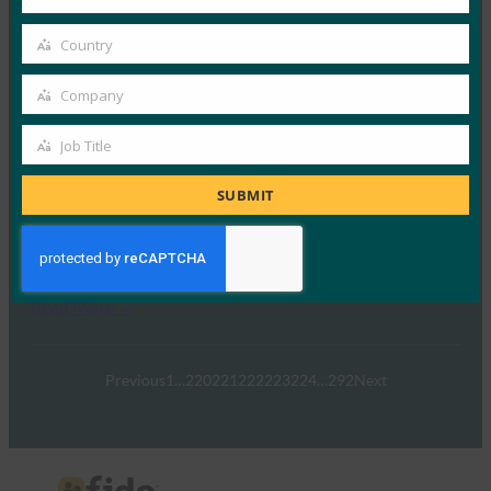
Your
英国のFIDOアライアンスが実…
email
Country
Country
Read More →
Company
Company
TechRound: Consumers Becoming Increasing
Frustrated with Online Retail (オンライン小売に対
Job Title
Job
する消費者の不満が高まる)
Title
FIDO in the News
SUBMIT
12月 10, 2020
オンライン小売は未来ですが、こ…
Read More →
Previous
1
…
220
221
222
223
224
…
292
Next