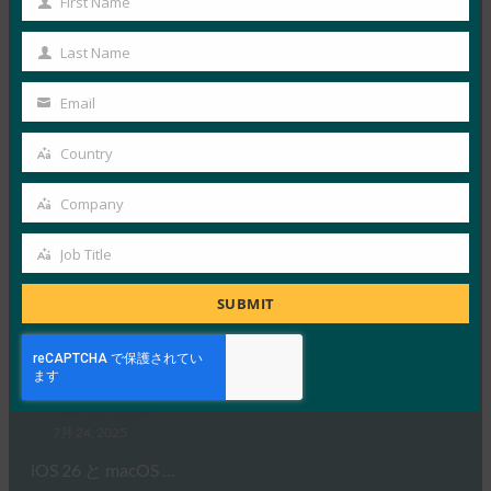
First Name
First
8月 12, 2025
Name
信頼できる ID およびアクセ…
Last Name
Last
Name
Email
Read More →
Your
MobileIDWorld: Google Chrome はパスワードの自
email
Country
Country
動入力に生体認証を義務付けてセキュリティを強化
FIDO in the News
Company
Company
8月 1, 2025
Job Title
Google は、Chrome…
Job
Title
SUBMIT
Read More →
9to5Mac: Apple @ Work: パスキーの移植性がつい
に iOS 26 と macOS Tahoe 26 に登場
FIDO in the News
7月 24, 2025
iOS 26 と macOS …