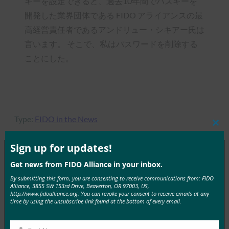
キーを設定できると、過去10年間でパスキーを
開発した業界団体である FIDO アライアンスの最
高経営責任者であるアンドリュー・シキアー氏は
言います。 そこで、私はパスワードを削除する
ことにした。
Type:
FIDO in the News
Clos
this
mod
Sign up for updates!
Get news from FIDO Alliance in your inbox.
MORE
FIDO IN THE NEWS
By submitting this form, you are consenting to receive communications from: FIDO
Alliance, 3855 SW 153rd Drive, Beaverton, OR 97003, US,
http://www.fidoalliance.org. You can revoke your consent to receive emails at any
インテリジェント CISO: HID が次世代 FIDO ハード
time by using the unsubscribe link found at the bottom of every email.
ウェアと大規模な一元管理を発表
FIDO in the News