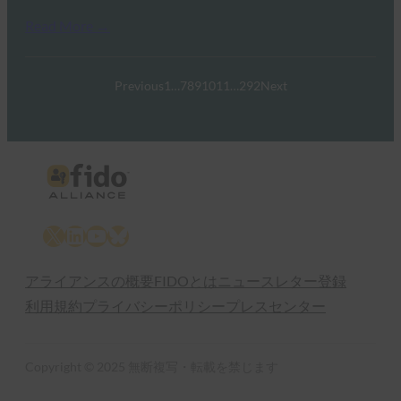
Read More →
Previous
1
…
7
8
9
10
11
…
292
Next
X
LinkedIn
YouTube
Bluesky
アライアンスの概要
FIDOとは
ニュースレター登録
利用規約
プライバシーポリシー
プレスセンター
Copyright © 2025 無断複写・転載を禁じます