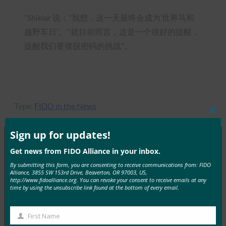
“Shikiar 说：”我想，这一天最终会成为’世界马和
越野车日’。 “就目前而言，这是一个很好的提醒，
提醒我们要摆脱密码的挑战”。
Type:
FIDO in the News
Clos
this
mod
Sign up for updates!
Get news from FIDO Alliance in your inbox.
MORE
FIDO IN THE NEWS
By submitting this form, you are consenting to receive communications from: FIDO
Alliance, 3855 SW 153rd Drive, Beaverton, OR 97003, US,
http://www.fidoalliance.org. You can revoke your consent to receive emails at any
曼谷邮报：在数据泄露时代建立信任
time by using the unsubscribe link found at the bottom of every email.
FIDO in the News
11 7 月, 2019
First Name
First