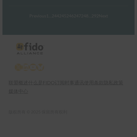
Previous
1
…
244
245
246
247
248
…
292
Next
X
LinkedIn
YouTube
Bluesky
联盟概述
什么是FIDO
订阅时事通讯
使用条款
隐私政策
媒体中心
版权所有 © 2025 保留所有权利