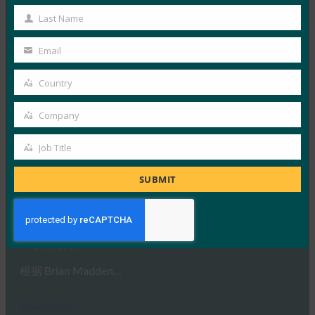
据《曼谷邮报》 报道，泰国政府…
Name
Last Name
Last
Read More →
Name
Email
Your
BleepingComputer： Microsoft Azure AD FIDO2
无密码登录公共预览版
email
Country
Country
FIDO in the News
10 7 月, 2019
Company
Company
Microsoft Bleep…
Job Title
Job
Read More →
Title
SUBMIT
Brian Madden：我在 Identiverse 2019 上学到的关
于身份管理的知识
FIDO in the News
3 7 月, 2019
根据 Brian Madden…
Read More →